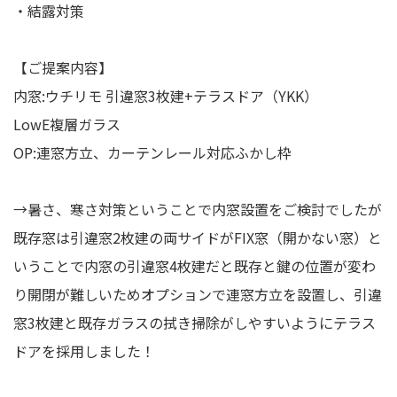
・結露対策
【ご提案内容】
内窓:ウチリモ 引違窓3枚建+テラスドア（YKK）
LowE複層ガラス
OP:連窓方立、カーテンレール対応ふかし枠
→暑さ、寒さ対策ということで内窓設置をご検討でしたが
既存窓は引違窓2枚建の両サイドがFIX窓（開かない窓）と
いうことで内窓の引違窓4枚建だと既存と鍵の位置が変わ
り開閉が難しいためオプションで連窓方立を設置し、引違
窓3枚建と既存ガラスの拭き掃除がしやすいようにテラス
ドアを採用しました！