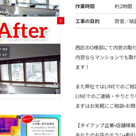
作業時間
約2時間
工事の目的
防音／結
西区のO様邸にて内窓の取
内窓ならマンションでも取
ます！
また弊社ではLINEでのご
LINEでのご連絡・やりと
まずはお気軽にご相談•お
【タイアップ企業•店舗様
あなたのお店のチラシ•割引