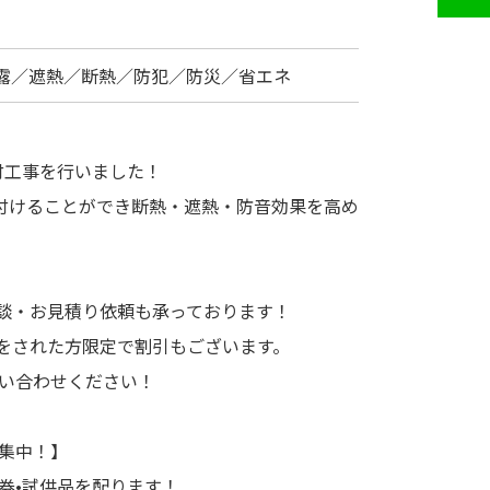
露／遮熱／断熱／防犯／防災／省エネ
付工事を行いました！
付けることができ断熱・遮熱・防音効果を高め
相談・お見積り依頼も承っております！
りをされた方限定で割引もございます。
問い合わせください！
募集中！】
券•試供品を配ります！